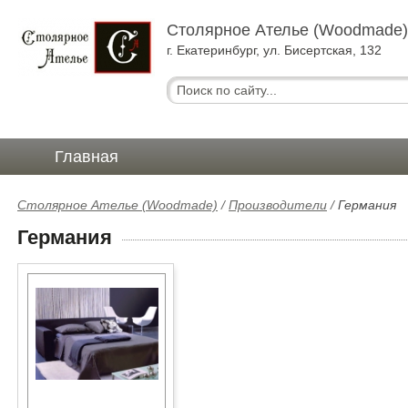
Столярное Ателье (Woodmade
г. Екатеринбург, ул. Бисертская, 132
Главная
Столярное Ателье (Woodmade)
/
Производители
/
Германия
Германия